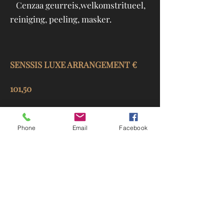
Cenzaa geurreis,welkomstritueel,
reiniging, peeling, masker.
SENSSIS LUXE ARRANGEMENT €
101,50
- Toegang tot zwembad, sauna's,
Phone
Email
Facebook
turks stoombad
- Toegang tot wellnesslounge met
gratis koffie en thee
- Gebruik van badjas, slippers en
handdoeken
- Heerlijke maaltijdsalade of luxe
broodje