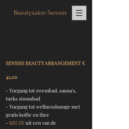
Beautysalon Senssis
SENSSIS BEAUTY ARRANGEMENT €
42,00
- Toegang tot zwembad, sauna's,
turks stoombad
- Toegang tot wellnesslounge met
gratis koffie en thee
-
KEUZE
uit een van de